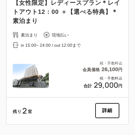
【女性限定】レディースプラン＊レイ
トアウト12：00 ＋【選べる特典】＊
素泊まり
素泊まり
現地払い
in 15:00~ 24:00 / out 12:00まで
税・手数料込
26,100
会員価格
円
税・手数料込
29,000
合計
円
2
詳細
残り
室