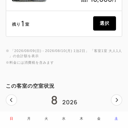
1
選択
残り
室
※ 「
2026/08/09(日)
- 2026/08/10(月)
1泊2日
」 「
客室1室 大人1人
」の合計額を表示
※料金には消費税を含みます
この客室の空室状況
8
2026
日
月
火
水
木
金
土