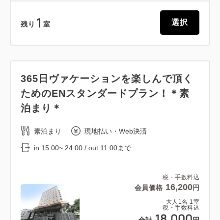
1
選択
残り
室
365日ヴァケーションを楽しんで頂く
ためのENスタンダードプラン！＊素
泊まり＊
素泊まり
現地払い・Web決済
in 15:00~ 24:00 / out 11:00まで
税・手数料込
16,200
会員価格
円
大人
1
名
1
室
税・手数料込
18,000
合計
円