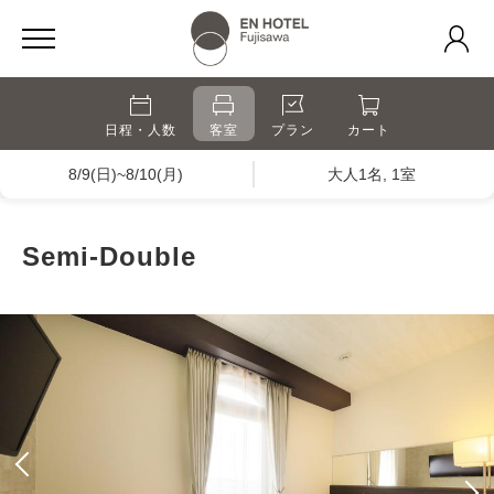
日程・人数
客室
プラン
カート
8/9(日)~8/10(月)
大人1名, 1室
Semi-Double