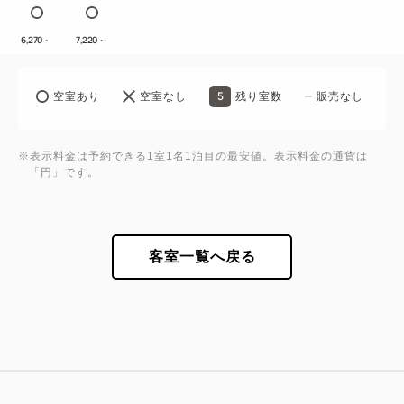
6,270
～
7,220
～
5
空室あり
空室なし
残り室数
販売なし
※表示料金は予約できる1室1名1泊目の最安値。表示料金の通貨は
「円」です。
客室一覧へ戻る