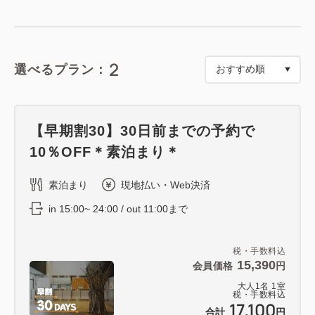
2
選べるプラン：
【早期割30】30日前までの予約で
10％OFF＊素泊まり＊
素泊まり
現地払い・Web決済
in 15:00~ 24:00 / out 11:00まで
税・手数料込
15,390
会員価格
円
大人
1
名
1
室
税・手数料込
17,100
合計
円