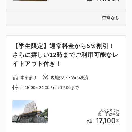
空室なし
【学生限定】通常料金から5％割引！
さらに嬉しい12時までご利用可能なレ
イトアウト付き！
素泊まり
現地払い・Web決済
in 15:00~ 24:00 / out 12:00まで
大人
1
名
1
室
税・手数料込
17,100
合計
円