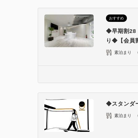
おすすめ
◆早期割2
り◆【会員割
素泊まり
◆スタンダ
素泊まり