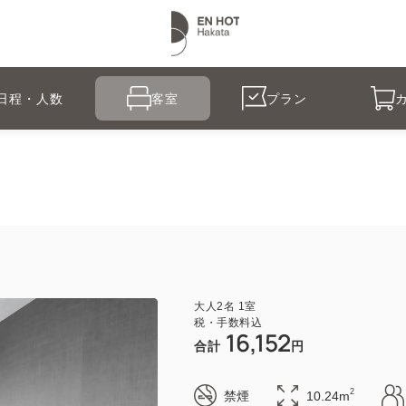
日程・人数
客室
プラン
大人
2
名
1
室
税・手数料込
16,152
合計
円
2
禁煙
10.24m