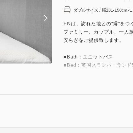
ダブルサイズ / 幅131-150cm×1
ENは、訪れた地との“縁”を
ファミリー、カップル、一人
安らぎをご提供致します。
■Bath：ユニットバス
■Bed：英国スランバーランド製
英国王室御用達の栄誉を受け
ベッドに採用。寝具の中でも
を是非ご体感くださいませ。