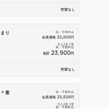
空室なし
泊まり
税・手数料込
21,510
会員価格
円
大人
2
名
1
室
税・手数料込
23,900
合計
円
空室なし
子＊素
税・手数料込
21,510
会員価格
円
大人
2
名
1
室
税・手数料込