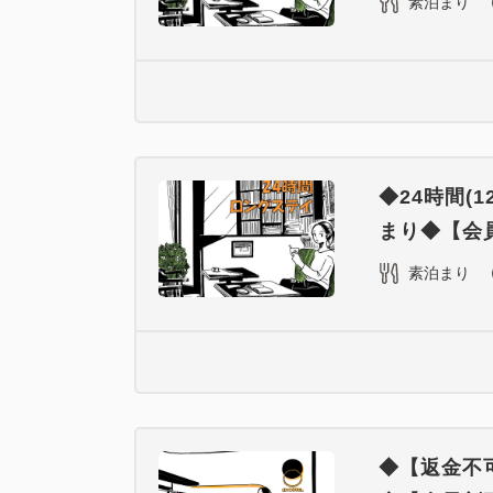
素泊まり
◆24時間(
まり◆【会員
素泊まり
◆【返金不可