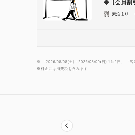
◆【会員割引
素泊まり
※ 「
2026/08/08(土)
- 2026/08/09(日)
1泊2日
」 「
客
※料金には消費税を含みます