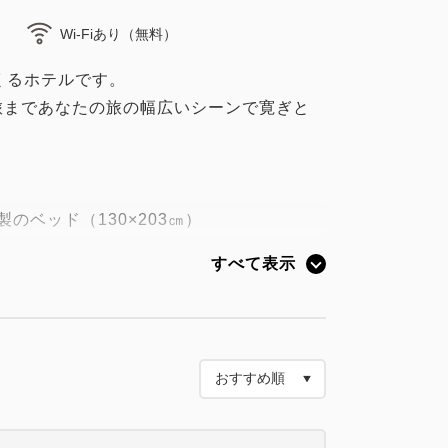
Wi-Fiあり（無料）
つくるホテルです。
旅まであなたの旅の幅広いシーンで寛ぎと
のベッド（130×203㎝）
た、最高峰「グランドスイート」を客室の
すべて表示
特に高い評価を受けている「上質な眠り」