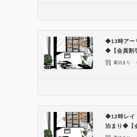
◆13時ア
◆【会員割引
素泊まり
◆12時レ
泊まり◆【