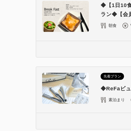
◆【1日1
ラン◆【会員
朝食
先着プラン
◆ReFa
素泊まり