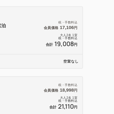
税・手数料込
素泊
17,106
会員価格
円
大人
2
名
1
室
税・手数料込
19,008
合計
円
空室なし
税・手数料込
18,998
会員価格
円
大人
2
名
1
室
税・手数料込
21,110
合計
円