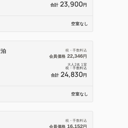
23,900
合計
円
空室なし
素泊
税・手数料込
22,346
会員価格
円
大人
2
名
1
室
税・手数料込
24,830
合計
円
空室なし
税・手数料込
16,152
会員価格
円