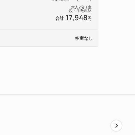
大人
2
名
1
室
税・手数料込
17,948
合計
円
空室なし