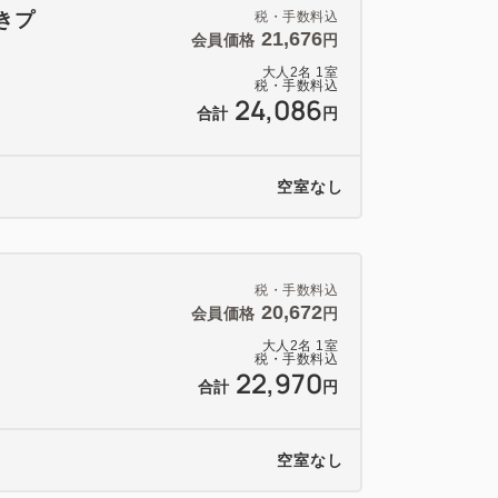
きプ
税・手数料込
21,676
会員価格
円
大人
2
名
1
室
税・手数料込
24,086
合計
円
空室なし
税・手数料込
20,672
会員価格
円
大人
2
名
1
室
税・手数料込
22,970
合計
円
空室なし