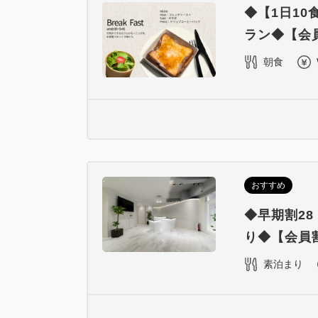
◆【1日1
ラン◆【会員
朝食
おすすめ
◆早期割2
り◆【会員割
素泊まり