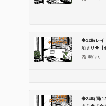
◆12時レ
泊まり◆【
素泊まり
◆24時間(