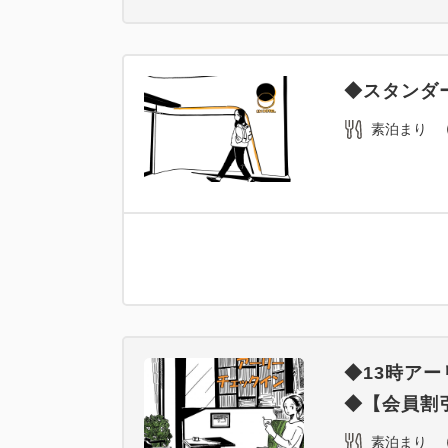
◆スタンダ
素泊まり
◆13時ア
◆【会員割引
素泊まり