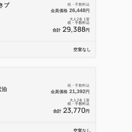
きプ
税・手数料込
26,448
会員価格
円
大人
2
名
1
室
税・手数料込
29,388
合計
円
空室なし
税・手数料込
素泊
21,392
会員価格
円
大人
2
名
1
室
税・手数料込
23,770
合計
円
空室なし