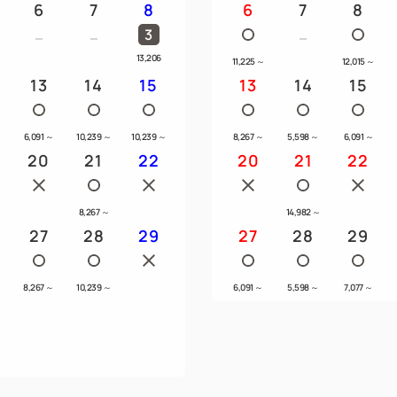
6
7
8
6
7
8
3
13,206
11,225
～
12,015
～
13
14
15
13
14
15
6,091
～
10,239
～
10,239
～
8,267
～
5,598
～
6,091
～
20
21
22
20
21
22
8,267
～
14,982
～
27
28
29
27
28
29
8,267
～
10,239
～
6,091
～
5,598
～
7,077
～