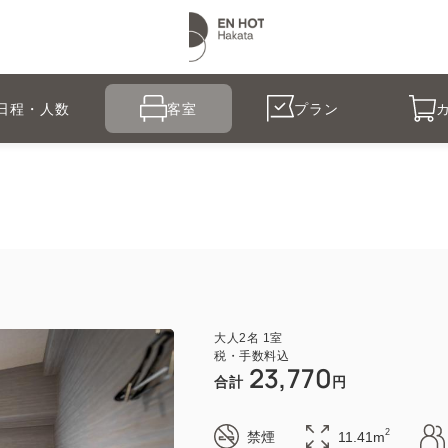
日程・人数
客室
プラン
大人
2
名
1
室
税・手数料込
23,770
合計
円
2
禁煙
11.41m