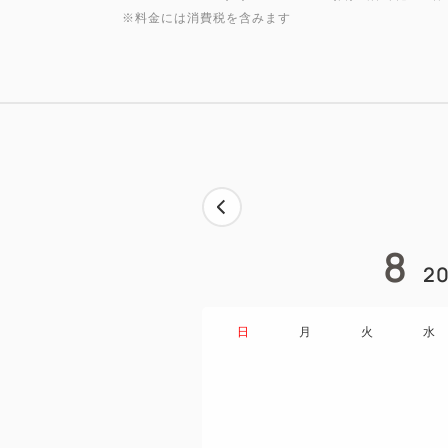
※料金には消費税を含みます
8
20
日
月
火
水