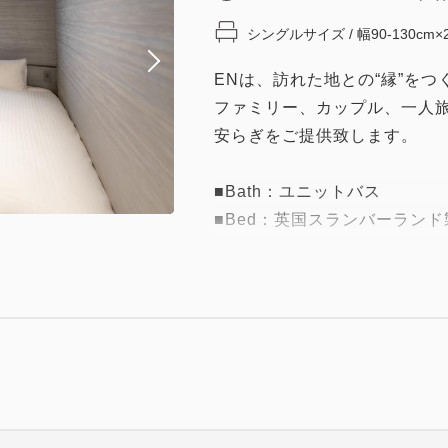
シングルサイズ / 幅90-130cm×
ENは、訪れた地との“縁”を
ファミリー、カップル、一人
安らぎをご提供致します。
■Bath：ユニットバス
■Bed：英国スランバーランド製
英国王室御用達の栄誉を受け
ベッドに採用。寝具の中でも
を是非ご体感くださいませ。