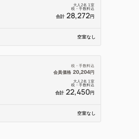
大人
2
名
1
室
税・手数料込
28,272
合計
円
空室なし
税・手数料込
20,204
会員価格
円
大人
2
名
1
室
税・手数料込
22,450
合計
円
空室なし