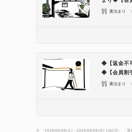
まり◆【会員
素泊まり
◆【返金不可
◆【会員割引
素泊まり
※ 「
2026/08/08(土)
- 2026/08/09(日)
1泊2日
」 「
客