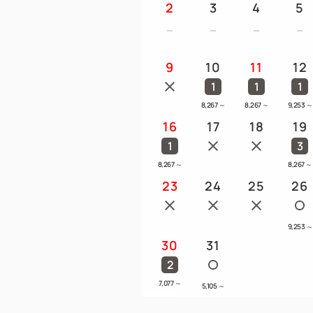
2
3
4
5
9
10
11
12
1
1
1
8,267
～
8,267
～
9,253
～
16
17
18
19
1
3
8,267
～
8,267
～
23
24
25
26
9,253
～
30
31
2
7,077
～
5,105
～