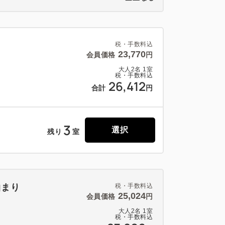
税・手数料込
23,770
会員価格
円
大人
2
名
1
室
税・手数料込
26,412
合計
円
3
選択
残り
室
泊まり
税・手数料込
25,024
会員価格
円
大人
2
名
1
室
税・手数料込