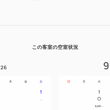
この客室の空室状況
9
26
木
金
土
日
月
火
1
1
8,267
～