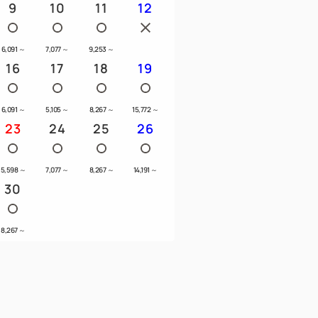
9
10
11
12
6,091
～
7,077
～
9,253
～
16
17
18
19
6,091
～
5,105
～
8,267
～
15,772
～
23
24
25
26
5,598
～
7,077
～
8,267
～
14,191
～
30
8,267
～