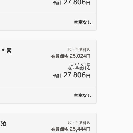
27,806
合計
円
空室なし
子＊素
税・手数料込
25,024
会員価格
円
大人
2
名
1
室
税・手数料込
27,806
合計
円
空室なし
素泊
税・手数料込
25,444
会員価格
円