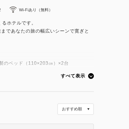
2
Wi-Fiあり（無料）
つくるホテルです。
旅まであなたの旅の幅広いシーンで寛ぎと
のベッド（110×203㎝）×2台
た、最高峰「グランドスイート」を客室の
すべて表示
特に高い評価を受けている「上質な眠り」