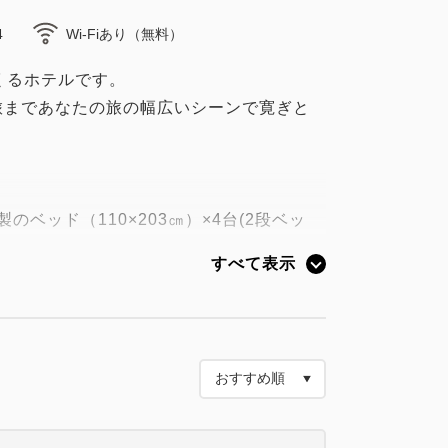
4
Wi-Fiあり（無料）
つくるホテルです。
旅まであなたの旅の幅広いシーンで寛ぎと
のベッド（110×203㎝）×4台(2段ベッ
すべて表示
た、最高峰「グランドスイート」を客室の
特に高い評価を受けている「上質な眠り」