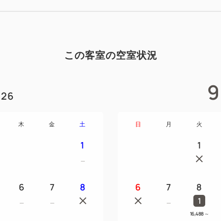
この客室の空室状況
9
26
木
金
土
日
月
火
1
1
6
7
8
6
7
8
1
16,488
～