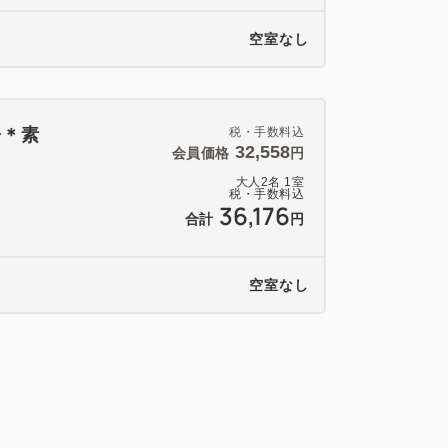
空室なし
子＊素
税・手数料込
32,558
会員価格
円
大人
2
名
1
室
税・手数料込
36,176
合計
円
空室なし