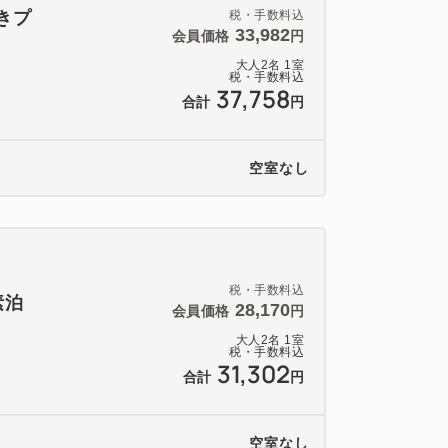
きプ
税・手数料込
33,982
会員価格
円
大人
2
名
1
室
税・手数料込
37,758
合計
円
空室なし
税・手数料込
素泊
28,170
会員価格
円
大人
2
名
1
室
税・手数料込
31,302
合計
円
空室なし