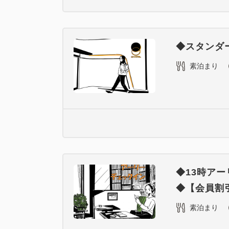
◆スタンダ
素泊まり
◆13時ア
◆【会員割引
素泊まり