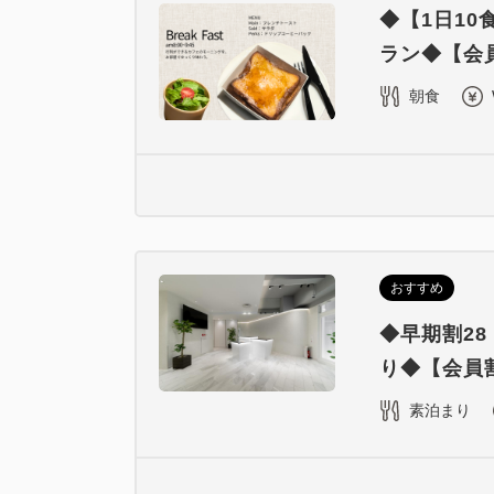
◆【1日1
ラン◆【会員
朝食
おすすめ
◆早期割2
り◆【会員割
素泊まり