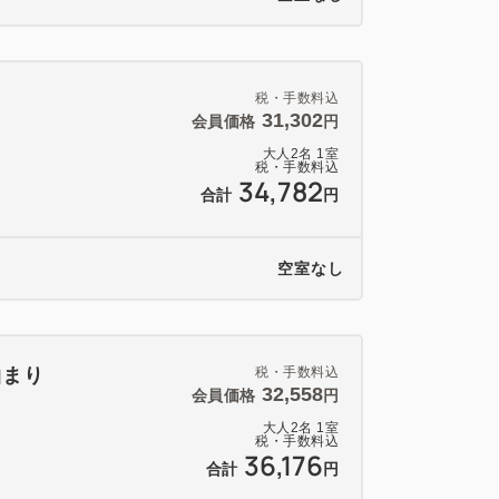
税・手数料込
31,302
会員価格
円
大人
2
名
1
室
税・手数料込
34,782
合計
円
空室なし
泊まり
税・手数料込
32,558
会員価格
円
大人
2
名
1
室
税・手数料込
36,176
合計
円