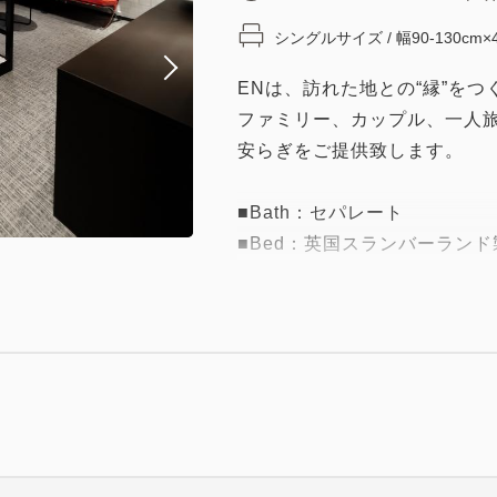
シングルサイズ / 幅90-130cm×
ENは、訪れた地との“縁”を
ファミリー、カップル、一人
安らぎをご提供致します。
■Bath：セパレート
■Bed：英国スランバーランド製
ド)
英国王室御用達の栄誉を受け
ベッドに採用。寝具の中でも
を是非ご体感くださいませ。