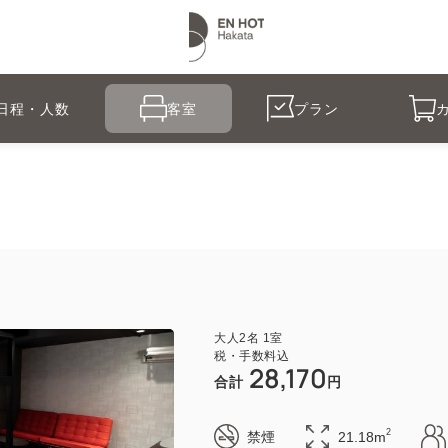
日程・人数
客室
プラン
大人
2
名
1
室
税・手数料込
28,170
合計
円
2
禁煙
21.18m