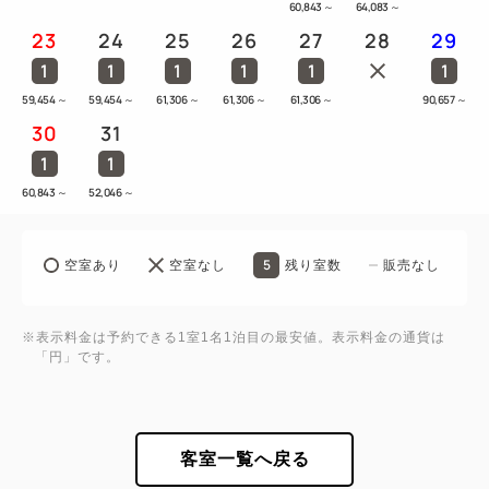
60,843
～
64,083
～
23
24
25
26
27
28
29
1
1
1
1
1
1
59,454
～
59,454
～
61,306
～
61,306
～
61,306
～
90,657
～
30
31
1
1
60,843
～
52,046
～
5
空室あり
空室なし
残り室数
販売なし
※表示料金は予約できる1室1名1泊目の最安値。表示料金の通貨は
「円」です。
客室一覧へ戻る