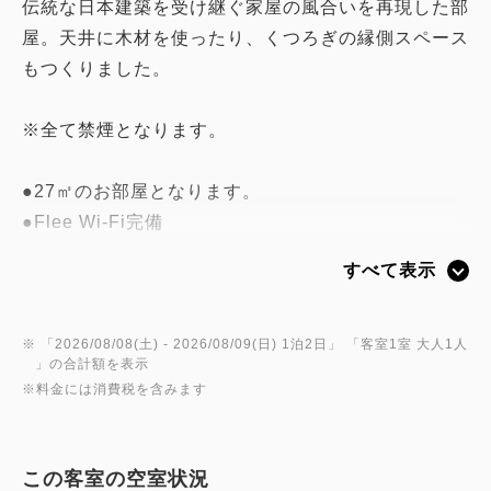
伝統な日本建築を受け継ぐ家屋の風合いを再現した部
屋。天井に木材を使ったり、くつろぎの縁側スペース
もつくりました。
※全て禁煙となります。
●27㎡のお部屋となります。
●Flee Wi-Fi完備
●お洒落なガラス張りのシャワールーム。
すべて表示
●英国王室御用達の栄誉を受けた、英国スランバーラ
ンド社製の最高峰「グランドスイート」を全室のベッ
ドに採用。「上質な眠り」をお約束します。
※ 「
2026/08/08(土)
- 2026/08/09(日)
1泊2日
」 「
客室1室 大人1人
」の合計額を表示
●40型液晶テレビ(AQUOS)を完備。
※料金には消費税を含みます
●ミネラルウォーターをご用意しております。
この客室の空室状況