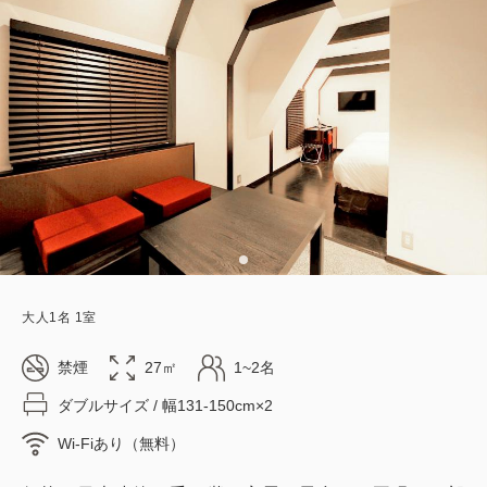
大人
1
名
1
室
禁煙
27㎡
1~2名
ダブルサイズ / 幅131-150cm×2
Wi-Fiあり（無料）